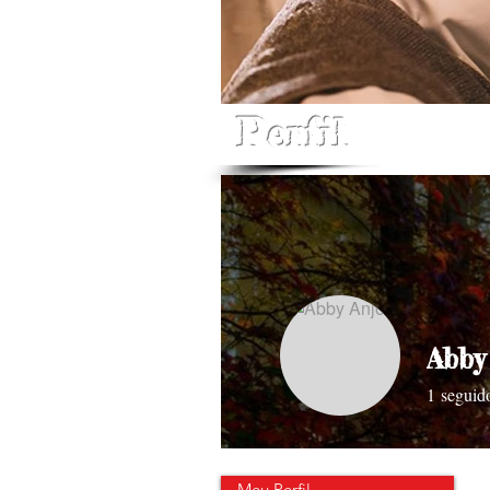
Perfil
Abby
1
seguid
Meu Perfil