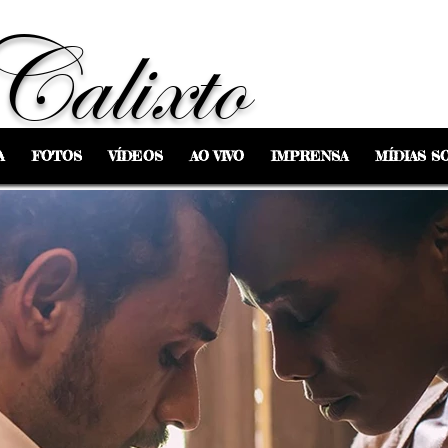
Calixto
A
FOTOS
VÍDEOS
AO VIVO
IMPRENSA
MÍDIAS SO