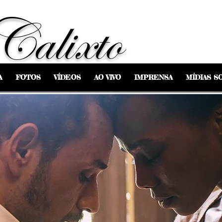
Calixto
A
FOTOS
VÍDEOS
AO VIVO
IMPRENSA
MÍDIAS SO