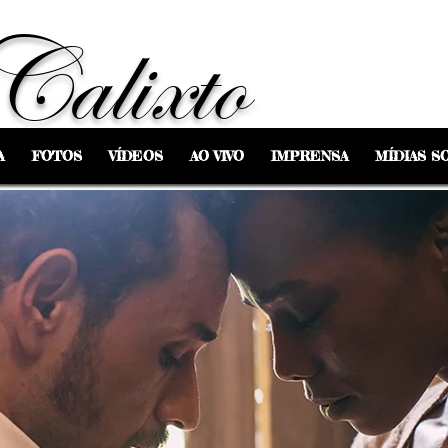
Calixto
A
FOTOS
VÍDEOS
AO VIVO
IMPRENSA
MÍDIAS SO