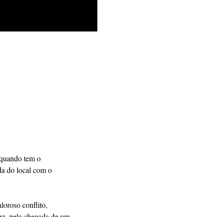
 quando tem o 
da do local com o 
loroso conflito, 
ez, pela chegada de um 