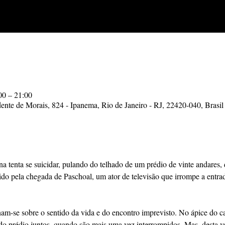
00 – 21:00
ente de Morais, 824 - Ipanema, Rio de Janeiro - RJ, 22420-040, Brasil
na tenta se suicidar, pulando do telhado de um prédio de vinte andares,
do pela chegada de Paschoal, um ator de televisão que irrompe a entra
am-se sobre o sentido da vida e do encontro imprevisto. No ápice do ca
do prédio juntos, quando são mais uma vez interrompidos. Mas, desta v