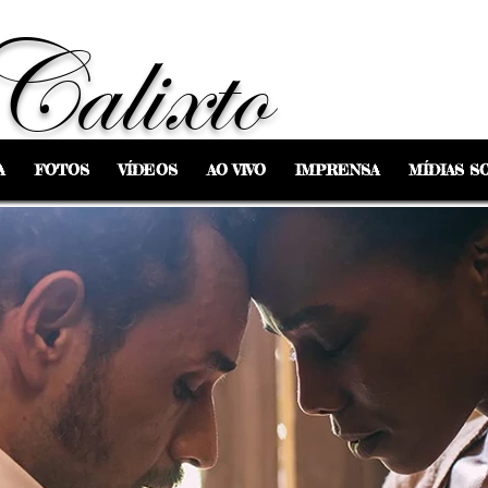
Calixto
A
FOTOS
VÍDEOS
AO VIVO
IMPRENSA
MÍDIAS SO