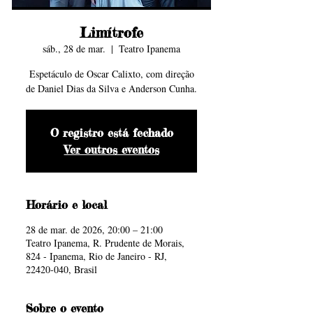
levam as
levam as
Série TV
Série TV
Série TV
Série TV
Série TV
Série TV
Série TV
Série TV
Cinema
Cinema
Cinema
Cinema
Foto by
Foto by
Limítrofe
sáb., 28 de mar.
  |  
Teatro Ipanema
Espetáculo de Oscar Calixto, com direção
Ondas
Ondas
Zacky
Zacky
de Daniel Dias da Silva e Anderson Cunha.
O registro está fechado
Cinema
Cinema
Barreto
Barreto
Ver outros eventos
Horário e local
28 de mar. de 2026, 20:00 – 21:00
Teatro Ipanema, R. Prudente de Morais,
824 - Ipanema, Rio de Janeiro - RJ,
22420-040, Brasil
Sobre o evento