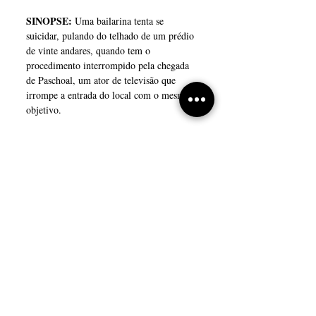
SINOPSE:
 Uma bailarina tenta se 
suicidar, pulando do telhado de um prédio 
de vinte andares, quando tem o 
procedimento interrompido pela chegada 
de Paschoal, um ator de televisão que 
irrompe a entrada do local com o mesmo 
objetivo.
Eles discutem e questionam-se sobre o 
sentido da vida e do encontro imprevisto. 
No ápice do caloroso conflito, resolvem 
que vão pular do prédio juntos, quando 
são mais uma vez interrompidos. Mas, 
desta vez, pela chegada de um escritor que 
mudará o curso da história.
Compartilhe esse evento