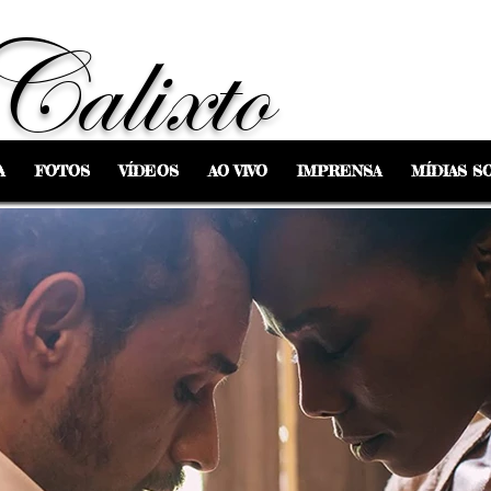
Calixto
A
FOTOS
VÍDEOS
AO VIVO
IMPRENSA
MÍDIAS SO