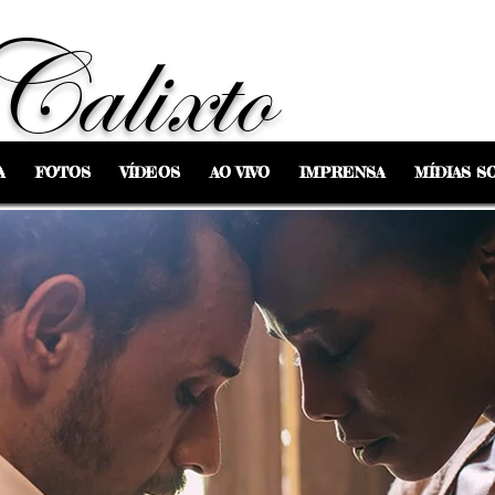
Calixto
A
FOTOS
VÍDEOS
AO VIVO
IMPRENSA
MÍDIAS SO