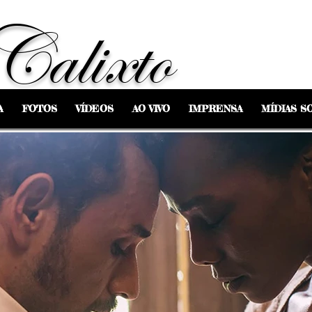
Calixto
A
FOTOS
VÍDEOS
AO VIVO
IMPRENSA
MÍDIAS SO