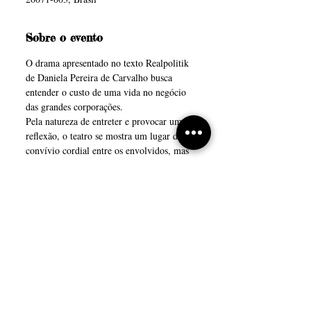
Sobre o evento
O drama apresentado no texto Realpolitik 
de Daniela Pereira de Carvalho busca 
entender o custo de uma vida no negócio 
das grandes corporações. 
Pela natureza de entreter e provocar uma 
reflexão, o teatro se mostra um lugar de 
convívio cordial entre os envolvidos, mas 
ao mesmo tempo visceral como 
experiência de fruição da arte.
Realpolitik apresenta a tragédia que salta 
de uma planilha para a vida real.
Ficha Técnica
Texto: 
Daniela Pereira de Carvalho
Direção: 
Marcello Gonçalves
Mostrar mais