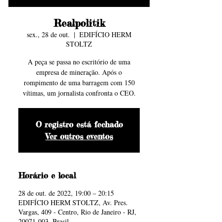
levam as
levam as
Série TV
Série TV
Série TV
Série TV
Série TV
Série TV
Série TV
Série TV
Cinema
Cinema
Cinema
Cinema
Foto by
Foto by
Realpolitik
sex., 28 de out.
  |  
EDIFÍCIO HERM
STOLTZ
Ondas
Ondas
Zacky
Zacky
A peça se passa no escritório de uma
empresa de mineração. Após o
rompimento de uma barragem com 150
vítimas, um jornalista confronta o CEO.
Cinema
Cinema
Barreto
Barreto
O registro está fechado
Ver outros eventos
Horário e local
28 de out. de 2022, 19:00 – 20:15
EDIFÍCIO HERM STOLTZ, Av. Pres.
Vargas, 409 - Centro, Rio de Janeiro - RJ,
20071-003, Brasil