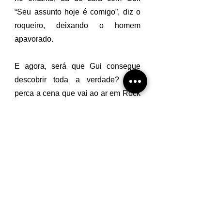
“Seu assunto hoje é comigo”, diz o
roqueiro, deixando o homem
apavorado.
E agora, será que Gui consegue
descobrir toda a verdade? Não
perca a cena que vai ao ar em Rock
Story nesta sexta-feira, 7/4. Saiba
mais sobre o capítulo e confira
o resumo da novela.
Veja mais sobre novelas no Gshow!
Baixe o aplicativo do
Gshow gratuitamente na loja do seu
smartphone e tablet e acompanhe