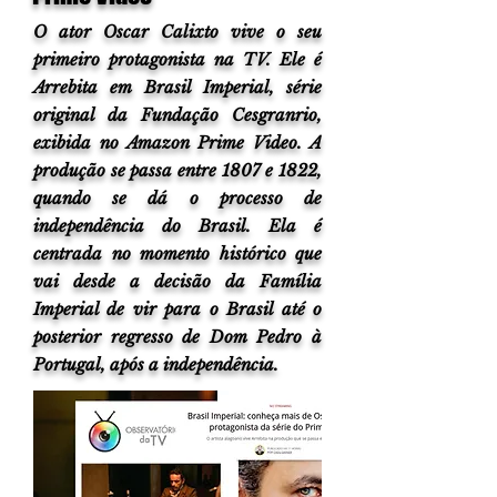
O ator Oscar Calixto vive o seu
levam as
levam as
Série TV
Série TV
Série TV
Série TV
Série TV
Série TV
Série TV
Série TV
Cinema
Cinema
Cinema
Cinema
Foto by
Foto by
primeiro protagonista na TV. Ele é
Arrebita em Brasil Imperial, série
original da Fundação Cesgranrio,
Ondas
Ondas
Zacky
Zacky
exibida no Amazon Prime Video. A
produção se passa entre 1807 e 1822,
quando se dá o processo de
independência do Brasil. Ela é
Cinema
Cinema
Barreto
Barreto
centrada no momento histórico que
vai desde a decisão da Família
Imperial de vir para o Brasil até o
posterior regresso de Dom Pedro à
Portugal, após a independência.