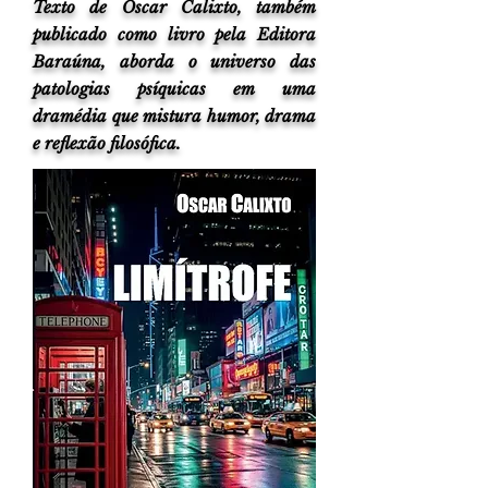
Texto de Oscar Calixto, também
publicado como livro pela Editora
levam as
levam as
Série TV
Série TV
Série TV
Série TV
Série TV
Série TV
Série TV
Série TV
Cinema
Cinema
Cinema
Cinema
Foto by
Foto by
Baraúna, aborda o universo das
patologias psíquicas em uma
dramédia que mistura humor, drama
Ondas
Ondas
Zacky
Zacky
e reflexão filosófica.
Cinema
Cinema
Barreto
Barreto