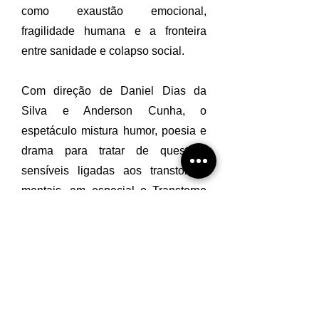
como exaustão emocional,
fragilidade humana e a fronteira
entre sanidade e colapso social.
Com direção de Daniel Dias da
Silva e Anderson Cunha, o
espetáculo mistura humor, poesia e
drama para tratar de questões
sensíveis ligadas aos transtornos
mentais, em especial o Transtorno
de Personalidade Limítrofe, também
conhecido como borderline,
marcado por instabilidade
emocional e impulsividade
autodestrutiva. A montagem também
contará com um convidado especial