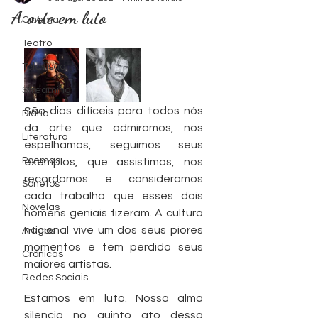
A arte em luto
Cinema
levam as
levam as
Série TV
Série TV
Série TV
Série TV
Série TV
Série TV
Série TV
Série TV
Cinema
Cinema
Cinema
Cinema
Foto by
Foto by
Teatro
Televisão
Ondas
Ondas
Zacky
Zacky
Streaming
São dias difíceis para todos nós 
Diário
da arte que admiramos, nos 
Literatura
espelhamos, seguimos seus 
Cinema
Cinema
Barreto
Barreto
Poemas
exemplos, que assistimos, nos 
recordamos e consideramos 
Sonetos
cada trabalho que esses dois 
Novelas
homens geniais fizeram. A cultura 
nacional vive um dos seus piores 
Artigos
momentos e tem perdido seus 
Crônicas
maiores artistas.
Redes Sociais
Estamos em luto. Nossa alma 
silencia no quinto ato dessa 