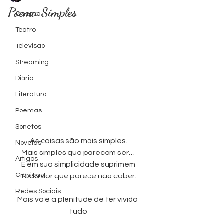
Poema Simples
Cinema
levam as
levam as
Série TV
Série TV
Série TV
Série TV
Série TV
Série TV
Série TV
Série TV
Cinema
Cinema
Cinema
Cinema
Foto by
Foto by
Teatro
Televisão
Ondas
Ondas
Zacky
Zacky
Streaming
Diário
Literatura
Cinema
Cinema
Barreto
Barreto
Poemas
Sonetos
As coisas são mais simples.
Novelas
Mais simples que parecem ser…
Artigos
E em sua simplicidade suprimem
Crônicas
Toda dor que parece não caber.
Redes Sociais
Mais vale a plenitude de ter vivido 
tudo