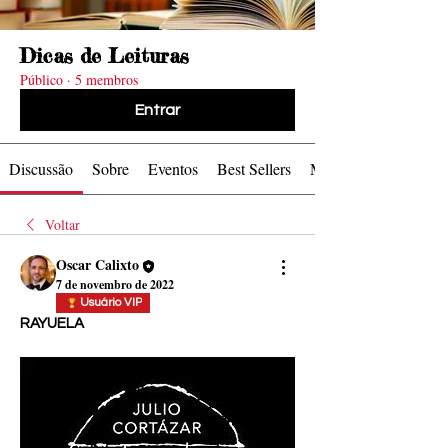
levam as
levam as
Série TV
Série TV
Série TV
Série TV
Série TV
Série TV
Série TV
Série TV
Cinema
Cinema
Cinema
Cinema
Foto by
Foto by
Dicas de Leituras
Público
·
5 membros
Entrar
Ondas
Ondas
Zacky
Zacky
Discussão
Sobre
Eventos
Best Sellers
Mídia
Cinema
Cinema
Barreto
Barreto
Voltar
Oscar Calixto
7 de novembro de 2022
Usuário VIP
RAYUELA