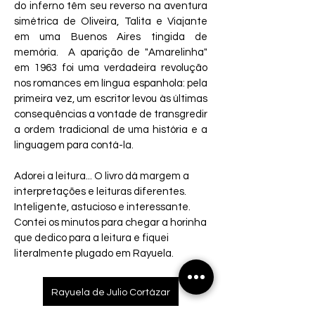
do inferno têm seu reverso na aventura 
simétrica de Oliveira, Talita e Viajante 
em uma Buenos Aires tingida de 
memória.  A aparição de "Amarelinha" 
em 1963 foi uma verdadeira revolução 
nos romances em língua espanhola: pela 
primeira vez, um escritor levou às últimas 
consequências a vontade de transgredir 
a ordem tradicional de uma história e a 
linguagem para contá-la.  
Adorei a leitura... O livro dá margem a 
interpretações e leituras diferentes. 
Inteligente, astucioso e interessante. 
Contei os minutos para chegar a horinha 
que dedico para a leitura e fiquei 
literalmente plugado em Rayuela.
Rayuela de Julio Cortázar