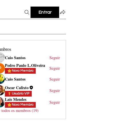
Entrar
mbros
Caio Santos
Seguir
Pedro Paulo L.Oliveira
Seguir
Novo Membro
Caio Santos
Seguir
Oscar Calixto
Seguir
Usuário VIP
Lais Mendes
Seguir
Novo Membro
 todos os membros (19)