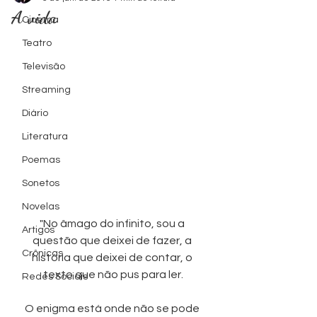
A vida
Cinema
levam as
levam as
Série TV
Série TV
Série TV
Série TV
Série TV
Série TV
Série TV
Série TV
Cinema
Cinema
Cinema
Cinema
Foto by
Foto by
Teatro
Televisão
Ondas
Ondas
Zacky
Zacky
Streaming
Diário
Literatura
Cinema
Cinema
Barreto
Barreto
Poemas
Sonetos
Novelas
"No âmago do infinito, sou a 
Artigos
questão que deixei de fazer, a 
Crônicas
história que deixei de contar, o 
texto que não pus para ler.
Redes Sociais
O enigma está onde não se pode 