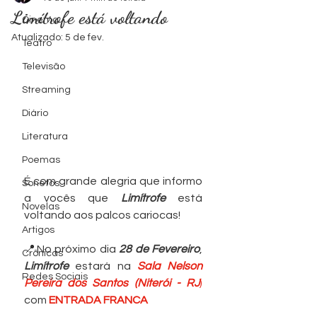
Limítrofe está voltando
Cinema
levam as
levam as
Série TV
Série TV
Série TV
Série TV
Série TV
Série TV
Série TV
Série TV
Cinema
Cinema
Cinema
Cinema
Foto by
Foto by
Atualizado:
5 de fev.
Teatro
Televisão
Ondas
Ondas
Zacky
Zacky
Streaming
Diário
Literatura
Cinema
Cinema
Barreto
Barreto
Poemas
É com grande alegria que informo 
Sonetos
a vocês que 
Limítrofe
 está 
Novelas
voltando aos palcos cariocas! 
Artigos
📍No próximo dia 
28 de Fevereiro
, 
Crônicas
Limítrofe
 estará na 
Sala Nelson 
Redes Sociais
Pereira dos Santos (Niterói - RJ
)
com 
ENTRADA FRANCA