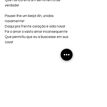
Que nunca erra um sentimento de 
verdade!
Pousei-lhe um beijo! Ah, unidos 
novamente!
Daqui pra frente coração é vida nova!
Foi o amor o vasto amor inconsequente
Que permitiu que eu a buscasse em sua 
cova!
Moreira Júnior
0
0
Informações
✍ Poesia em tempo é um grupo
Agripino Alves De Oliveira
destinado a quem gosta de escre
...
29 de dezembro de 2022
Leia Mais