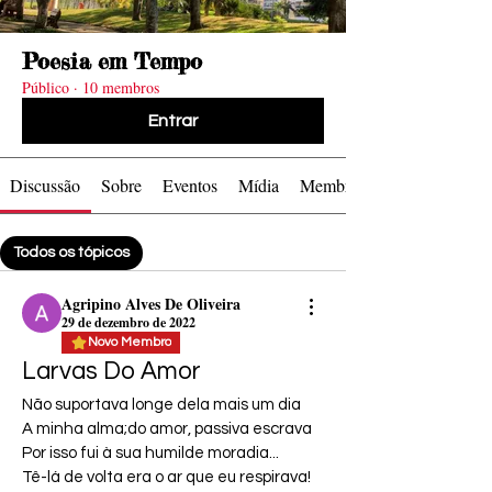
levam as
levam as
Série TV
Série TV
Série TV
Série TV
Série TV
Série TV
Série TV
Série TV
Cinema
Cinema
Cinema
Cinema
Foto by
Foto by
Poesia em Tempo
Público
·
10 membros
Entrar
Ondas
Ondas
Zacky
Zacky
Discussão
Sobre
Eventos
Mídia
Membros
Cinema
Cinema
Barreto
Barreto
Todos os tópicos
Blogs (0)
Cartões Poéticos (0)
Agripino Alves De Oliveira
29 de dezembro de 2022
Novo Membro
Larvas Do Amor
Não suportava longe dela mais um dia
A minha alma;do amor, passiva escrava
Por isso fui à sua humilde moradia...
Tê-lá de volta era o ar que eu respirava!