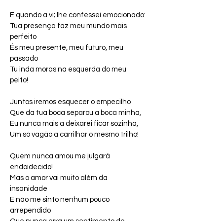
E quando a vi; lhe confessei emocionado:
Tua presença faz meu mundo mais 
perfeito
És meu presente, meu futuro, meu 
passado
Tu inda moras na esquerda do meu 
peito!
Juntos iremos esquecer o empecilho
Que da tua boca separou a boca minha,
Eu nunca mais a deixarei ficar sozinha,
Um só vagão a carrilhar o mesmo trilho!
Quem nunca amou me julgará 
endoidecido!
Mas o amor vai muito além da 
insanidade
E não me sinto nenhum pouco 
arrependido