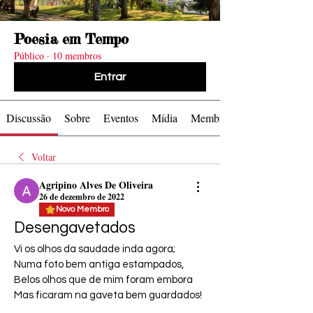
levam as
levam as
Série TV
Série TV
Série TV
Série TV
Série TV
Série TV
Série TV
Série TV
Cinema
Cinema
Cinema
Cinema
Foto by
Foto by
Poesia em Tempo
Público
·
10 membros
Entrar
Ondas
Ondas
Zacky
Zacky
Discussão
Sobre
Eventos
Mídia
Membros
Cinema
Cinema
Barreto
Barreto
Voltar
Agripino Alves De Oliveira
26 de dezembro de 2022
Novo Membro
Desengavetados
Vi os olhos da saudade inda agora;
Numa foto bem antiga estampados,
Belos olhos que de mim foram embora
Mas ficaram na gaveta bem guardados!