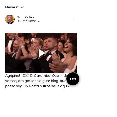
Newest
Oscar Calixto
Dec 27, 2022
•
Agripino!!! 👏👏👏 Caramba! Que lindos 
versos, amigo! Tens algum blog  que 
posso seguir? Posta outros seus aqui? 
Adorei sua escrita! Grande abraço! 
Like
Show more replies