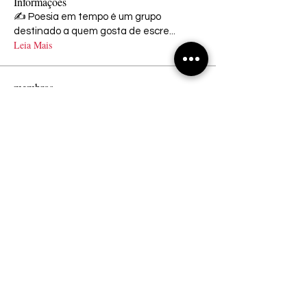
Informações
✍ Poesia em tempo é um grupo
destinado a quem gosta de escre
...
Leia Mais
membros
Ingrid Máximo
Seguir
Novo Membro
Lais Mendes
Seguir
Novo Membro
Luiza Hespanhol
Seguir
Cristina Franco
Seguir
Usuário VIP
Diego França
Seguir
Ver todos os membros (10)