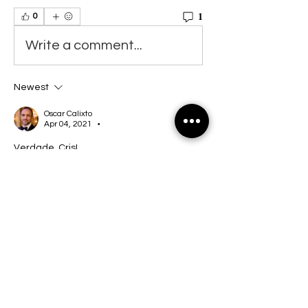
1
0
Write a comment...
Newest
Oscar Calixto
Apr 04, 2021
•
Verdade, Cris! 
Like
Informações
✍ Poesia em tempo é um grupo
destinado a quem gosta de escre
...
Leia Mais
membros