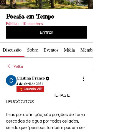
levam as
levam as
Série TV
Série TV
Série TV
Série TV
Série TV
Série TV
Série TV
Série TV
Cinema
Cinema
Cinema
Cinema
Foto by
Foto by
Poesia em Tempo
Público
·
10 membros
Entrar
Ondas
Ondas
Zacky
Zacky
Discussão
Sobre
Eventos
Mídia
Membros
Cinema
Cinema
Barreto
Barreto
Voltar
Cristina Franco
4 de abril de 2021
Usuário VIP
                                                       ILHAS E 
LEUCÓCITOS
Ilhas por definição, são porções de terra 
cercadas de água por todos os lados, 
sendo que "pessoas também podem ser 