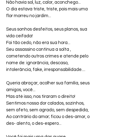
Não havia sol, luz, calor, aconchego...
O dia estava triste, triste, pois mais uma 
flor morreu no jardim...
Seus sonhos desfeitos, seus planos, sua 
vida ceifada!
Foi tão cedo, não era sua hora...
Seu assassino continua a solta , 
cometendo outros crimes e atende pelo 
nome de: ignorância, descaso, 
intolerância, fake, irresponsabilidade....
Queria abraçar, acolher sua família, seus 
amigos, você...
Mas até isso, nos tiraram o direito!
Sentimos nossa dor calados, sozinhos, 
sem afeto, sem agrado, sem despedida,
Ao contrário do amor; ficou o des-amor, o 
des- alento, o des-espero...
Você foi mais uma das quase 