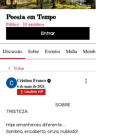
levam as
levam as
Série TV
Série TV
Série TV
Série TV
Série TV
Série TV
Série TV
Série TV
Cinema
Cinema
Cinema
Cinema
Foto by
Foto by
Poesia em Tempo
Público
·
10 membros
Entrar
Ondas
Ondas
Zacky
Zacky
Discussão
Sobre
Eventos
Mídia
Membros
Cinema
Cinema
Barreto
Barreto
Voltar
Cristina Franco
6 de maio de 2021
Usuário VIP
                                                      SOBRE 
TRISTEZA 
Hoje amanheceu diferente....
Sombrio, encoberto, cinza, nublado!