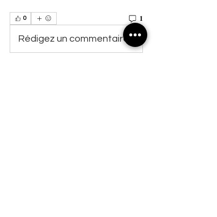
1
0
Rédigez un commentaire...
Les plus récents
Oscar Calixto
13 mai 2021
•
Pois é... governo lento demais! Situação 
complicadíssima.  
J'aime
Informações
✍ Poesia em tempo é um grupo
destinado a quem gosta de escre
...
Leia Mais