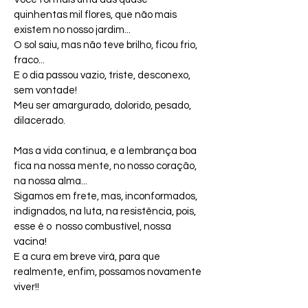
quinhentas mil flores, que não mais 
existem no nosso jardim...
O sol saiu, mas não teve brilho, ficou frio, 
fraco...
E o dia passou vazio, triste, desconexo, 
sem vontade!
Meu ser amargurado, dolorido, pesado, 
dilacerado.
Mas a vida continua, e a lembrança boa 
fica na nossa mente, no nosso coração, 
na nossa alma...
Sigamos em frete, mas, inconformados, 
indignados, na luta, na resistência, pois, 
esse é o  nosso combustível, nossa 
vacina!
E a cura em breve virá, para que 
realmente, enfim, possamos novamente 
viver!!