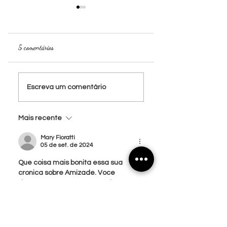
5 comentários
Seguir Aberto
Gente Otimista
Escreva um comentário
Mais recente
Mary Fioratti
05 de set. de 2024
Que coisa mais bonita essa sua 
cronica sobre Amizade. Voce 
descreveu como a pureza de uma 
crianca, que reconhece pelo cheiro, 
tato, e deixando o coracao falar mais 
alto. Sim, amigos que escutem. 
Como eh bom ter um par de orelhas 