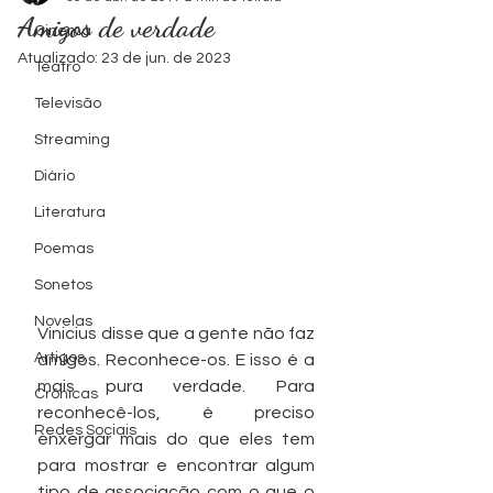
Amigos de verdade
Cinema
levam as
levam as
Série TV
Série TV
Série TV
Série TV
Série TV
Série TV
Série TV
Série TV
Cinema
Cinema
Cinema
Cinema
Foto by
Foto by
Atualizado:
23 de jun. de 2023
Teatro
Televisão
Ondas
Ondas
Zacky
Zacky
Streaming
Diário
Literatura
Cinema
Cinema
Barreto
Barreto
Poemas
Sonetos
Novelas
Vinicius disse que a gente não faz 
Artigos
amigos. Reconhece-os. E isso é a 
mais pura verdade. Para 
Crônicas
reconhecê-los, é preciso 
Redes Sociais
enxergar mais do que eles tem 
para mostrar e encontrar algum 
tipo de associação com o que o 